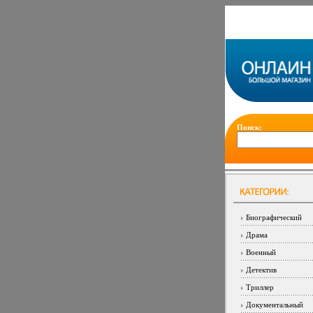
Поиск:
Биографический
Драма
Военный
Детектив
Триллер
Документальный