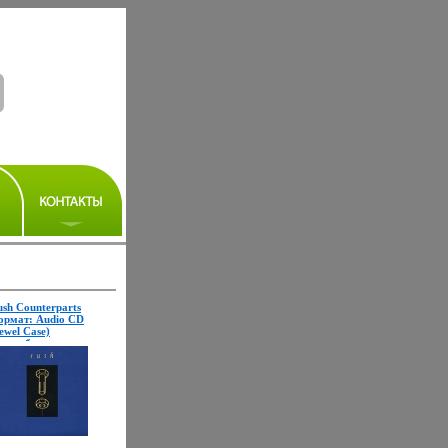
sh Counterparts
ормат: Audio CD
ewel Case)
истрибьюторы:
rner Music, Atlantic,
орговая Фирма
Никитин" Германия
ицензионные товары
арактеристики
дионосителей 1993 г
льбом: Импортное
дание инфо 10101f.