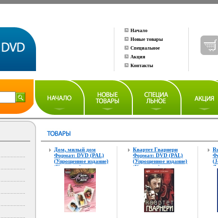
Начало
Новые товары
Специальное
Акция
Контакты
Дом, милый дом
Квартет Гварнери
Ru
Формат: DVD (PAL)
Формат: DVD (PAL)
Ф
(Упрощенное издание)
(Упрощенное издание)
(J
(Keep case)
(Keep case)
Д
Дистрибьютор: Русское
Дистрибьютор:
Wa
счастье Энтертеймент
Мьюзик-трейд
Т
Региональный код: 5
Региональный код: 5
"
Количество слоев:
Количество слоев:
Л
DVD-5 (1 слой)
DVD-9 (2 слоя)
Х
Звуковые дорожки:
Звуковые дорожки:
ау
Русский Dolby Digital 5
Русский Dolby Digital 5
А
1 инфо 10097f.
1 инфо 10099f.
из