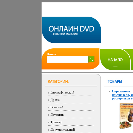
Поиск:
Справочник
Биографический
покупателя, и
растеряться в
Драма
Серия: 1000 с
инфо 12044c.
Военный
Детектив
Триллер
Документальный