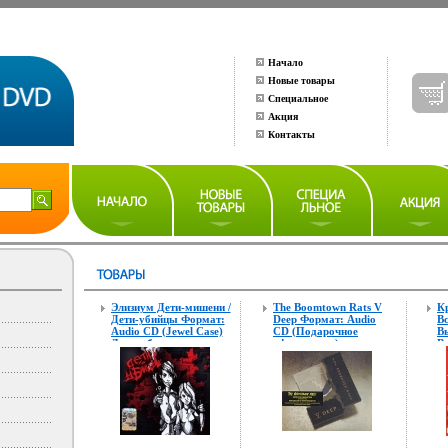
Начало
Новые товары
Специальное
Акция
Контакты
Элизиум Дети-мишени /
The Boomtown Rats V
К
Дети-убийцы Формат:
Deep Формат: Audio
В
Audio CD (Jewel Case)
CD (Подарочное
В
Дистрибьюторы:
оформление)
В
Торговая Фирма
Дистрибьютор:
и
"Никитин", 2+2=5
Mercury Records
Россия Лицензионные
Limited Лицензионные
товары
товары
Характеристики
Характеристики
аудионосителей 2007 г
аудионосителей 2005 г
Альбом: Российское
Альбом инфо 2737h.
издание инфо 2735h.