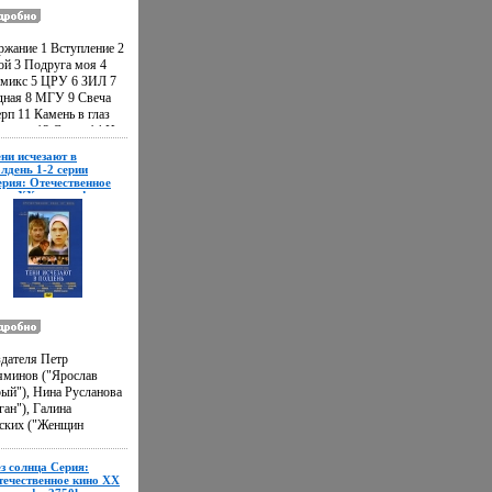
ржание 1 Вступление 2
ой 3 Подруга моя 4
 микс 5 ЦРУ 6 ЗИЛ 7
дная 8 МГУ 9 Свеча
рп 11 Камень в глаз
усанин 13 Север 14 На
бацягеасовской 15
ни исчезают в
 Исполнитель
лдень 1-2 серии
ная плесень".
ерия: Отечественное
ино XX века инфо
44h.
здателя Петр
яминов ("Ярослав
ый"), Нина Русланова
ган"), Галина
ских ("Женщин
ать не
ендуется") в драме по
з солнца Серия:
вам одноименного
течественное кино XX
на Анатолия