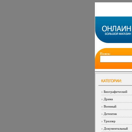
Поиск:
Биографический
Драма
Военный
Детектив
Триллер
Документальный