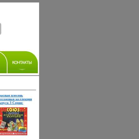
расная плесень
сесоюзная коллекция
ыпуск 3 Серия:
сесоюзная коллекция
нфо 2738h.