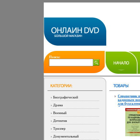
Поиск:
Справочник п
Биографический
кадровым во
для бухгалте
Драма
Делопроизвод
кадры инфо 2
Военный
Детектив
Триллер
Документальный