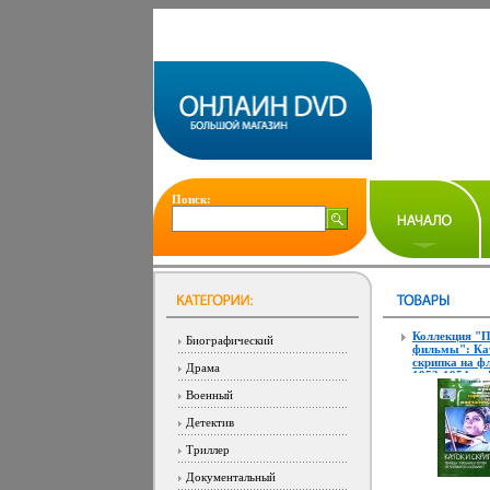
Поиск:
Коллекция "
Биографический
фильмы": Ка
скрипка на фл
Драма
1953-1954 ин
Военный
Детектив
Триллер
Документальный