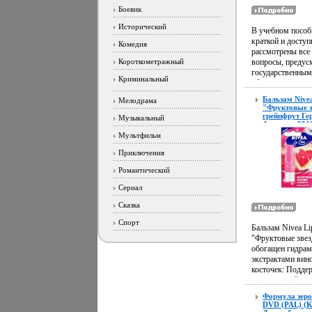
Боевик
Исторический
В учебном пособ
краткой и досту
Комедия
рассмотрены все
Короткометражный
вопросы, предус
государственным
Криминальный
образовательны
стандартом и уч
Бальзам Nivea
Мелодрама
программой по д
"Фруктовые з
"Банковское дело
грейпфрут Ге
Музыкальный
ацярппозволит б
Артикул: 851
сертифициров
получить основн
Мультфильм
3918h.
по предмету, а т
Приключения
качественно под
к зачету и экзам
Романтический
Рекомендуется ст
обучающимся по
Сериал
экономическим и
Сказка
управленческим
специальностям
Спорт
Бальзам Nivea Li
Денис Шевчук В
"Фруктовые звез
Шевчук.
обогащен гидрам
экстрактами вин
косточек: Подде
естественный ур
увлажненности г
Формула зеро
сохраняя их неж
DVD (PAL) (Ke
эластичными; Бе