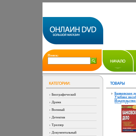
Поиск:
Банковское д
Биографический
Учебное посо
Издательство
Драма
2005 г Мягка
обложка, 128 
Военный
5-9557-0124-
4000 экз Фор
Детектив
70x100/32 (~
мм) инфо 390
Триллер
Документальный