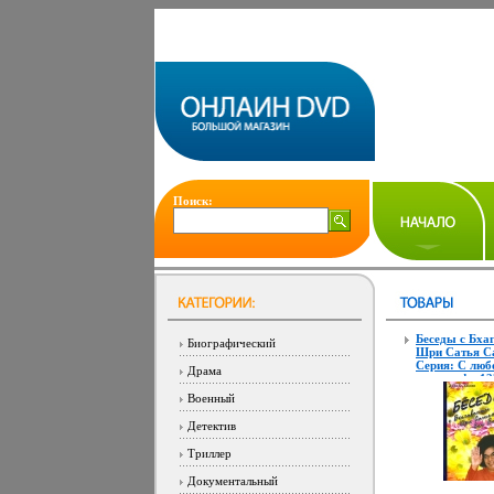
Поиск:
Беседы с Бха
Биографический
Шри Сатья С
Серия: С люб
Драма
миру инфо 12
Военный
Детектив
Триллер
Документальный