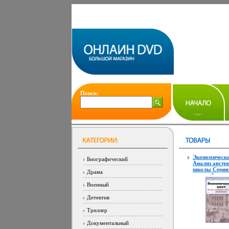
Поиск:
Экономически
Биографический
Анализ австр
школы Серия:
Драма
крах и будущ
5659i.
Военный
Детектив
Триллер
Документальный