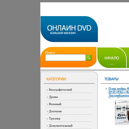
Поиск:
Одна война Ф
Биографический
DVD (PAL) (Ke
Дистрибьютор
Драма
ВидеоСервис
Региональный
Военный
Количество сл
DVD-5 (1 слой
Детектив
Звуковые дор
Русский Dolby
Триллер
1 Формат
изображения:
Документальный
12967c.