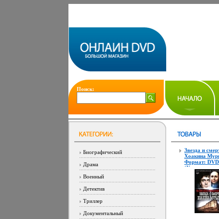
Поиск:
Звезда и смер
Биографический
Хоакина Мур
Формат: DVD
Драма
(Упрощенное 
(Keep case)
Военный
Дистрибьюто
Магия Регио
Детектив
код: 5 Количе
слоев: DVD-5 
Триллер
Субтитры: Ру
Звуковые дор
Документальный
Русский инфо