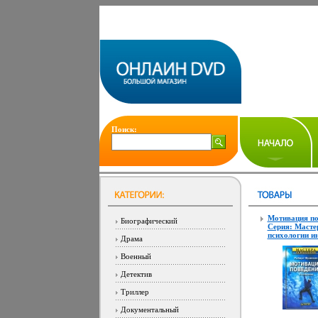
Поиск:
Мотивация по
Биографический
Серия: Масте
психологии и
Драма
Военный
Детектив
Триллер
Документальный