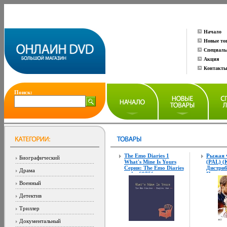
Начало
Новые то
Специаль
Акция
Контакт
Поиск:
The Emo Diaries 1
Рыжая 
Биографический
What's Mine Is Yours
(PAL) (
Серия: The Emo Diaries
Дистри
Драма
инфо 6975f.
Парадиз
Региона
Военный
Количес
DVD-5 (
Детектив
Субтит
Звуков
Триллер
Русский
1 Форма
Документальный