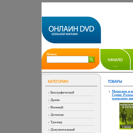
Поиск:
Марксизм и н
Биографический
Серия: Разм
марксизме ин
Драма
Военный
Детектив
Триллер
Документальный