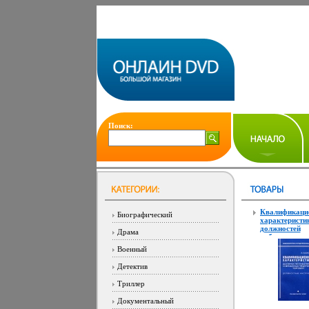
Поиск:
Квалификаци
Биографический
характеристи
должностей
Драма
работников
современных
Военный
предприятий 
Должностные
Детектив
инструкции С
Библиотека
Триллер
предпринимат
9752f.
Документальный