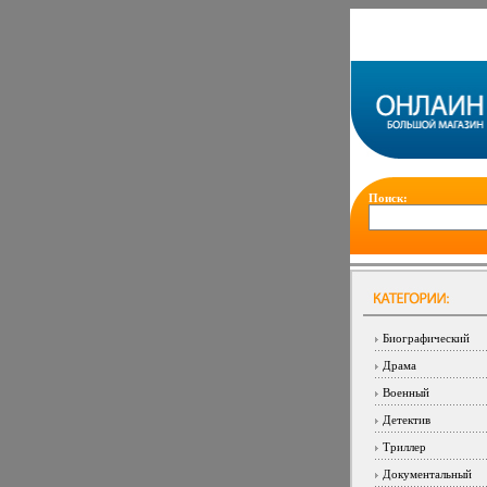
Поиск:
Биографический
Драма
Военный
Детектив
Триллер
Документальный