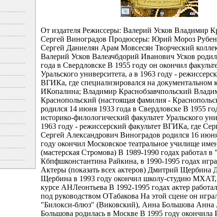
От издателя Режиссеры: Валерий Усков Владимир 
Сергей Виноградов Продюсеры: Юрий Мороз Рубе
Сергей Даниелян Арам Мовсесян Творческий колле
Валерий Усков Валеачбдорий Иванович Усков родилс
года в Свердловске В 1955 году он окончил факуль
Уральского университета, а в 1963 году - режиссерс
ВГИКа, где специализировался на документальном к
ИКопалина; Владимир Краснобзавчпольский Влади
Краснопольский (настоящая фамилия - Краснопольс
родился 14 июня 1933 года в Свердловске В 1955 го
историко-филологический факультет Уральского унив
1963 году - режиссерский факультет ВГИКа, где Се
Сергей Александрович Виноградов родился 16 июня
году окончил Московское театральное училище им
(мастерская Стромова) В 1989-1990 годах работал в
Кбпфшконстантина Райкина, в 1990-1995 годах игра
Актеры (показать всех актеров) Дмитрий Щербина
Щербина в 1993 году окончил школу-студию МХАТ, 
курсе АНЛеонтьева В 1992-1995 годах актер работал
под руководством ОТабакова На этой сцене он играл
"Билокси-блюз" (Виковский), Анна Большова Анна
Большова родилась в Москве В 1995 году окончила