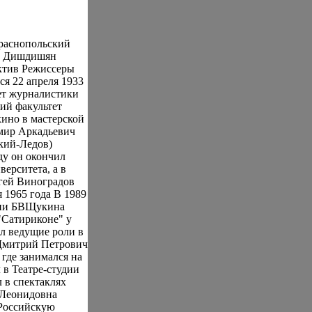
Краснопольский
н Дишдишян
ктив Режиссеры
я 22 апреля 1933
тет журналистики
кий факультет
ино в мастерской
мир Аркадьевич
кий-Ледов)
ду он окончил
ерситета, а в
ргей Виноградов
 1965 года В 1989
ени БВЩукина
 "Сатириконе" у
л ведущие роли в
 Дмитрий Петрович
где занимался на
 в Театре-студии
 в спектаклях
 Леонидовна
 Российскую