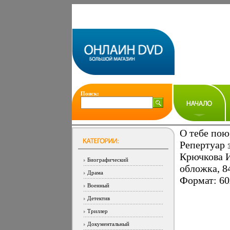
Поиск:
О тебе пою
Репертуар 
Крючкова И
Биографический
обложка, 8
Драма
Формат: 60
Военный
Детектив
Триллер
Документальный