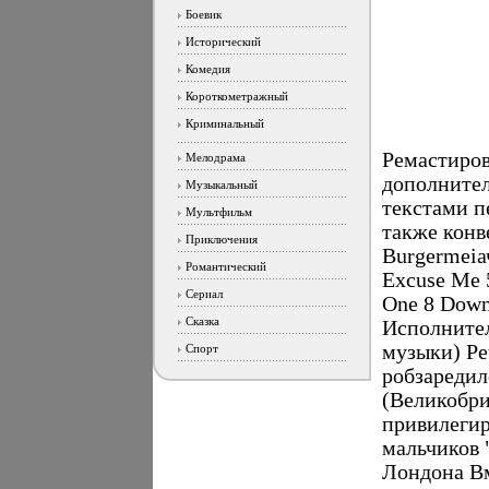
Боевик
Исторический
Комедия
Короткометражный
Криминальный
Ремастиров
Мелодрама
дополнител
Музыкальный
текстами п
Мультфильм
также конв
Приключения
Burgermeiач
Романтический
Excuse Me 
Сериал
One 8 Down
Сказка
Исполнител
музыки) Pe
Спорт
робзаредил
(Великобри
привилегир
мальчиков 
Лондона Вм