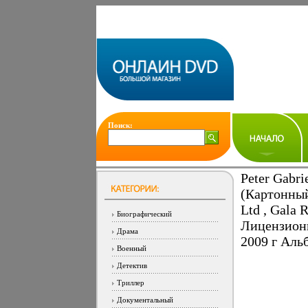
Поиск:
Peter Gabri
(Картонный
Ltd , Gala 
Биографический
Лицензион
Драма
2009 г Аль
Военный
Детектив
Триллер
Документальный