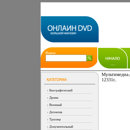
Поиск:
Мультимедиа-
12331c.
Биографический
Драма
Военный
Детектив
Триллер
Документальный