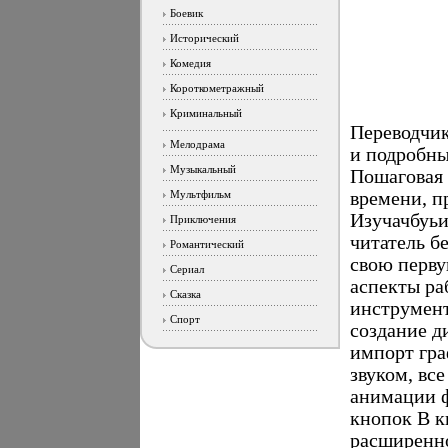
Боевик
Исторический
Комедия
Короткометражный
Криминальный
Переводчи
Мелодрама
и подробны
Музыкальный
Пошаговая 
Мультфильм
времени, п
Изучачбуьи
Приключения
читатель б
Романтический
свою перву
Сериал
аспекты ра
Сказка
инструмент
Спорт
создание д
импорт гра
звуком, вс
анимации 
кнопок В к
расширенно