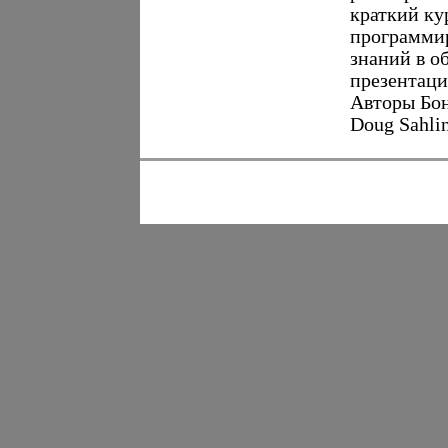
краткий ку
программи
знаний в о
презентаци
Авторы Бон
Doug Sahlin