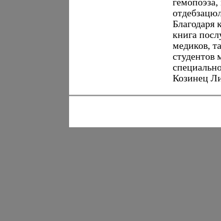
гемопоэза,
отдебзацюл
Благодаря 
книга посл
медиков, т
студентов 
специально
Козинец Ли