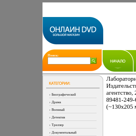
Поиск:
Лабораторн
Издательс
агентство,
Биографический
89481-249-
Драма
(~130х205 
Военный
Детектив
Триллер
Документальный