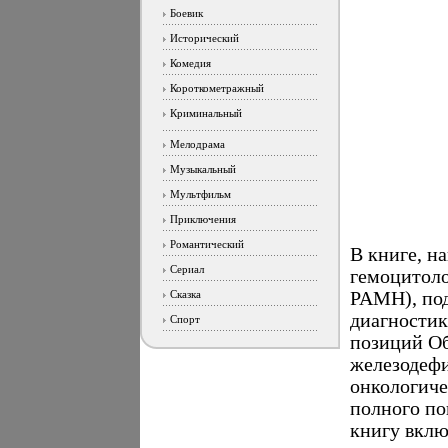
Боевик
Исторический
Комедия
Короткометражный
Криминальный
Мелодрама
Музыкальный
Мультфильм
Приключения
Романтический
В книге, н
Сериал
гемоцитоло
Сказка
РАМН), по
диагностик
Спорт
позиций Об
железодефи
онкологиче
полного по
книгу вклю