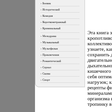
Боевик
Исторический
Комедия
Короткометражный
Криминальный
Эта книга 
Мелодрама
кропотливо
Музыкальный
коллективо
узнаете, к
Мультфильм
сохранить 
Приключения
двигательн
Романтический
дыхательно
Сериал
кишечного 
Сказка
себя оптим
Спорт
нагрузок; 
рецепты фи
минералами
организма 
тропинку в