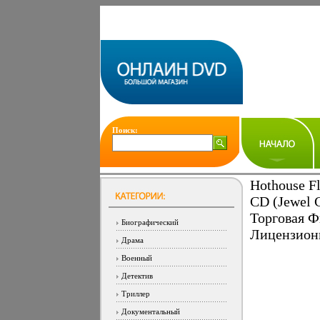
Поиск:
Hothouse F
CD (Jewel 
Торговая Ф
Биографический
Лицензионн
Драма
Военный
Детектив
Триллер
Документальный