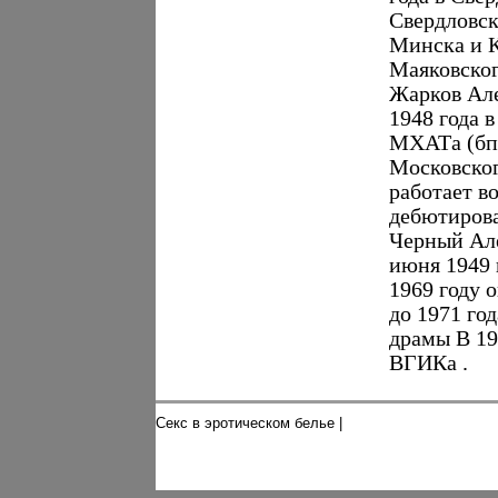
Свердловск
Минска и Ка
Маяковског
Жарков Але
1948 года 
МХАТа (бпх
Московског
работает в
дебютирова
Черный Але
июня 1949 
1969 году 
до 1971 го
драмы В 19
ВГИКа .
Секс в эротическом белье
|