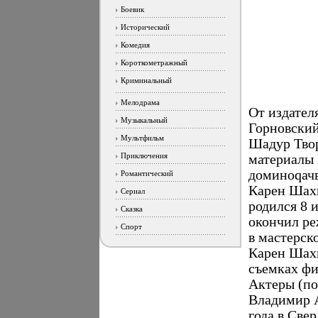
Боевик
Исторический
Комедия
Короткометражный
Криминальный
Мелодрама
От издател
Музыкальный
Горновски
Мультфильм
Шадур Тво
Приключения
материалы 
доминоqач
Романтический
Карен Шах
Сериал
родился 8 
Сказка
окончил ре
Спорт
в мастерск
Карен Шахн
съемках фи
Актеры (по
Владимир А
года в Све