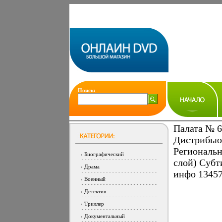
Поиск:
Палата № 6 
Дистрибью
Региональн
Биографический
слой) Субт
Драма
инфо 13457
Военный
Детектив
Триллер
Документальный