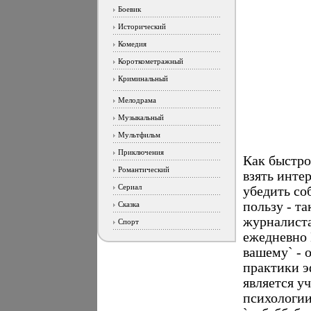
Боевик
Исторический
Комедия
Короткометражный
Криминальный
Мелодрама
Музыкальный
Мультфильм
Приключения
Как быстро
Романтический
взять инте
Сериал
убедить со
пользу - т
Сказка
журналиста
Спорт
ежедневно 
вашему` - о
практики 
является у
психологии