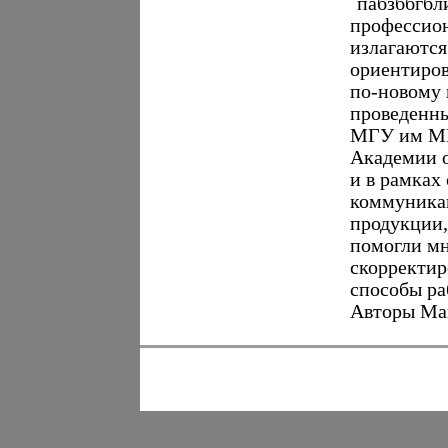
`пабзббгбл
профессион
излагаются
ориентиров
по-новому в
проведенны
МГУ им МВ
Академии о
и в рамках
коммуникац
продукции,
помогли м
скорректир
способы ра
Авторы Ма