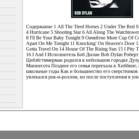
Содержание 1 All The Tired Horses 2 Under The Red S
4 Hurricane 5 Shooting Star 6 All Along The Watchtow
8 I'll Be Your Baby Tonight 9 Oачвйтne More Cup Of Co
Apart On Me Tonight 11 Knocking' On Heaven's Door 
Gotta Travel On 14 House Of The Rising Sun 15 I Pity 
16 I And I Исполнитель Боб Дилан Bob Dylan Робер
Цибзбгтммерман родился в небольшом городке Дулу
Миннесота Позднее его семья переехала в Хиббинг, 
школьные годы Как и большинство его сверстников 
увлекался рок-н-роллом, но после поступления в уни