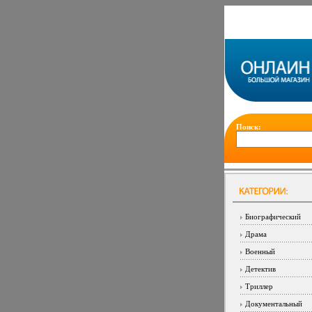
Поиск:
Биографический
Драма
Военный
Детектив
Триллер
Документальный