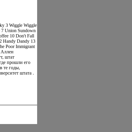
ky 3 Wiggle Wiggle
er 7 Union Sundown
ffee 10 Don't Fall
12 Handy Dandy 13
The Poor Immigrant
т Аллен
т, штат
где прошли его
в те годы,
верситет штата .