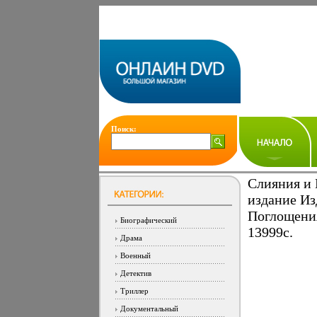
Поиск:
Слияния и 
издание Из
Поглощения
Биографический
13999c.
Драма
Военный
Детектив
Триллер
Документальный