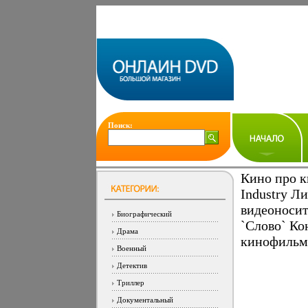
Поиск:
Кино про 
Industry Л
видеоносит
Биографический
`Слово` К
Драма
кинофильм
Военный
Детектив
Триллер
Документальный