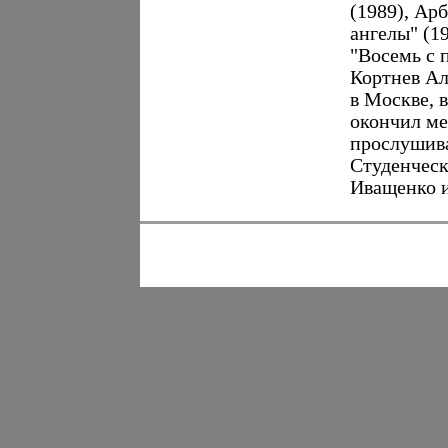
(1989), Ар
ангелы" (19
"Восемь с 
Кортнев Ал
в Москве, 
окончил м
прослушив
Студенческ
Иващенко и