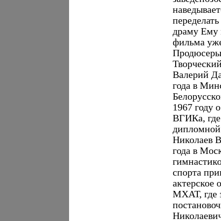
наведывает
переделать
драму Ему 
фильма уж
Продюсеры
Творческий
Валерий Да
года в Мин
Белорусско
1967 году 
ВГИКа, где
дипломной 
Николаев В
года в Мос
гимнастико
спорта при
актерское 
МХАТ, где 
постаново
Николаевич