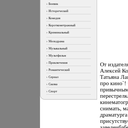
Боевик
Исторический
Комедия
Короткометражный
Криминальный
Мелодрама
Музыкальный
Мультфильм
Приключения
От издател
Алексей Ко
Романтический
Татьяна Ла
Сериал
про кино`!
Сказка
привычным
Спорт
перестрелк
кинематогр
снимать, м
драматурга
присутству
заведенбзб