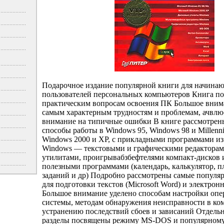
Подарочное издание популярной книги для начина
пользователей персональных компьютеров Книга п
практическим вопросам освоения ПК Большое вним
самым характерным трудностям и проблемам, ачвлю
внимание на типичные ошибки В книге рассмотрен
способы работы в Windows 95, Windows 98 и Millenni
Windows 2000 и XP, с прикладными программами из
Windows — текстовыми и графическими редакторам
утилитами, проигрывабзбефтелями компакт-дисков 
полезными программами (календарь, калькулятор, 
заданий и др) Подробно рассмотрены самые попул
для подготовки текстов (Microsoft Word) и электрон
Большое внимание уделено способам настройки оп
системы, методам обнаружения неисправности в ко
устранению последствий сбоев и зависаний Отдель
разделы посвящены режиму MS-DOS и популярном