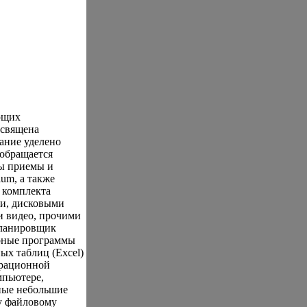
ющих
освящена
ание уделено
обращается
ы приемы и
um, а также
 комплекта
и, дисковыми
и видео, прочими
планировщик
ярные программы
ных таблиц (Excel)
ерационной
мпьютере,
ные небольшие
у файловому