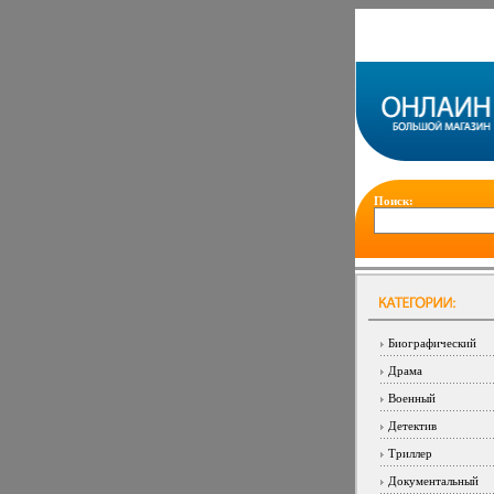
Поиск:
Биографический
Драма
Военный
Детектив
Триллер
Документальный