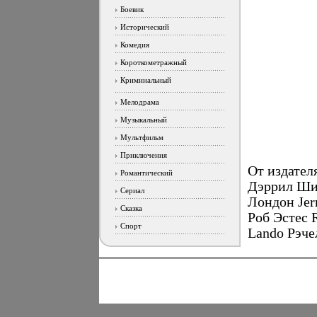
Боевик
Исторический
Комедия
Короткометражный
Криминальный
Мелодрама
Музыкальный
Мультфильм
Приключения
От издател
Романтический
Дэррил Ши
Сериал
Лондон Jer
Сказка
Роб Эстес 
Спорт
Lando Рэче