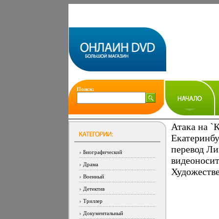
Поиск:
Атака на `
Екатеринбу
перевод Л
Биографический
видеоносит
Драма
Художеств
Военный
Детектив
Триллер
Документальный