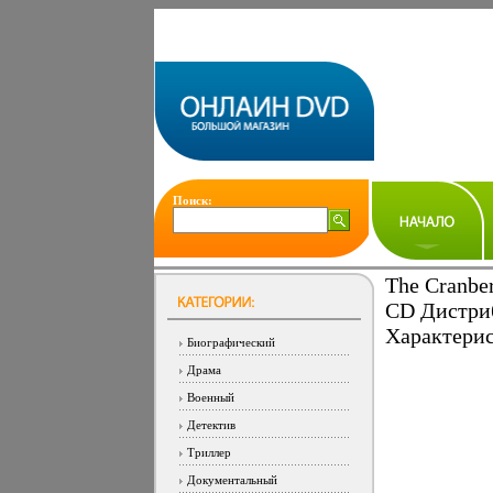
Поиск:
The Cranber
CD Дистриб
Характерис
Биографический
Драма
Военный
Детектив
Триллер
Документальный