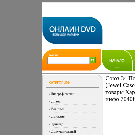
Поиск:
Союз 34 По
(Jewel Cas
товары Хар
Биографический
инфо 7040f
Драма
Военный
Детектив
Триллер
Документальный