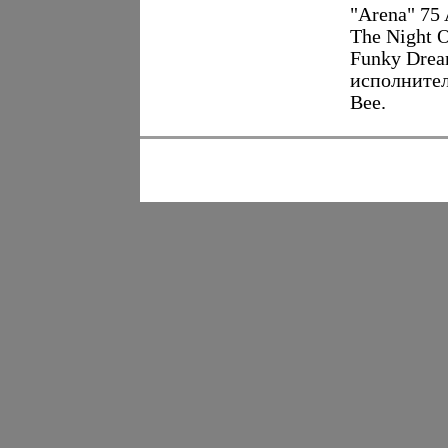
"Arena" 75 
The Night O
Funky Drea
исполнител
Bee.