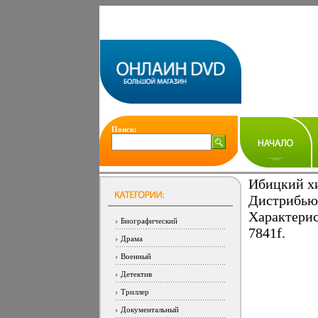
Поиск:
Ибицкий хи
Дистрибью
Характерис
Биографический
7841f.
Драма
Военный
Детектив
Триллер
Документальный