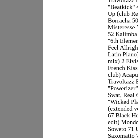
Travoltazz 
"Beatkick"
Up (club Re
Borracha 50
Misteresse 
52 Kalimba
"6th Elemen
Feel Allrig
Latin Piano
mix) 2 Eivi
French Kiss
club) Acapu
Travoltazz 
"Powerizer"
Swat, Real 
"Wicked Pla
(extended v
67 Black Ho
edit) Mond
Soweto 71 
Saxomatto 7