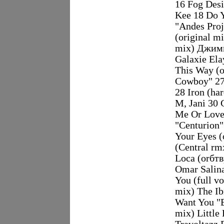
16 Fog Des
Kee 18 Do 
"Andes Pro
(original m
mix) Джимм
Galaxie Ela
This Way (o
Cowboy" 27
28 Iron (ha
M, Jani 30 
Me Or Love
"Centurion"
Your Eyes (
(Central rm
Loca (orбтв
Omar Salina
You (full v
mix) The Ib
Want You "B
mix) Little