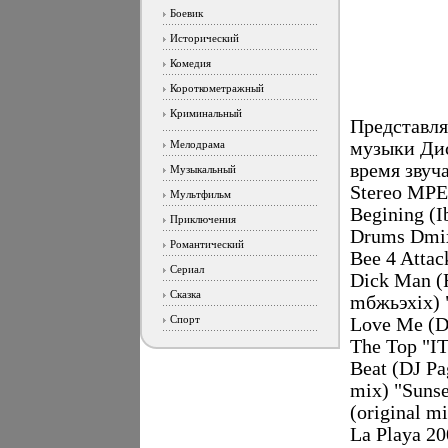
Боевик
Исторический
Комедия
Короткометражный
Криминальный
Представл
Мелодрама
музыки Дис
время звуча
Музыкальный
Stereo MPE
Мультфильм
Begining (I
Приключения
Drums Dmixm
Романтический
Bee 4 Attac
Сериал
Dick Man (R
Сказка
mбжьэхix) 
Спорт
Love Me (D
The Top "IT
Beat (DJ Pa
mix) "Suns
(original 
La Playa 20