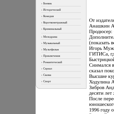
Боевик
Исторический
Комедия
От издате
Короткометражный
Анашкин А
Криминальный
Продюсер: 
Дополните
Мелодрама
(показать 
Музыкальный
Игорь Муж
Мультфильм
ГИТИСа, гд
Приключения
Быстрицкой
Романтический
Снимался в
Сериал
сказал пок
Сказка
Высшие ку
Ходулина А
Спорт
Зибров Анд
десяти лет
После пере
юношеского
1996 году 