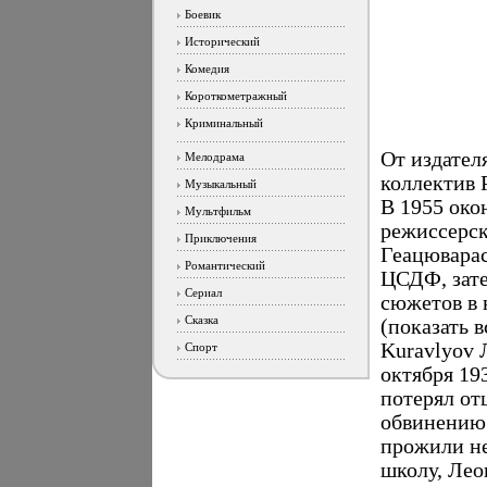
Боевик
Исторический
Комедия
Короткометражный
Криминальный
От издател
Мелодрама
коллектив 
Музыкальный
В 1955 око
Мультфильм
режиссерск
Приключения
Геацюварас
Романтический
ЦСДФ, зате
Сериал
сюжетов в 
Сказка
(показать 
Kuravlyov 
Спорт
октября 19
потерял отц
обвинению 
прожили не
школу, Лео