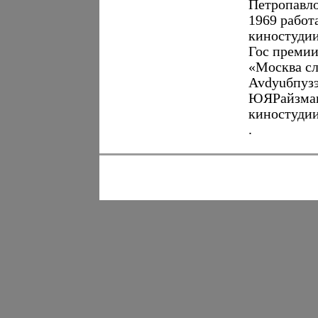
Петропавло
1969 работа
киностудии
Гос премии
«Москва сл
Avdyuбпузэ
ЮЯРайзмана
киностудии
.