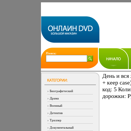
Поиск:
День и вся
+ кеер cas
код: 5 Кол
Биографический
дорожки: Р
Драма
Военный
Детектив
Триллер
Документальный