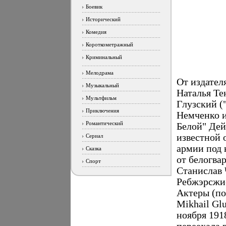
Боевик
Исторический
Комедия
Короткометражный
Криминальный
Мелодрама
От издател
Музыкальный
Наталья Те
Мультфильм
Глузский (
Приключения
Немченко и
Романтический
Белой" Дей
известной 
Сериал
армии под
Сказка
от белогва
Спорт
Станислав 
Ребжэрсжи
Актеры (по
Mikhail Gl
ноября 191