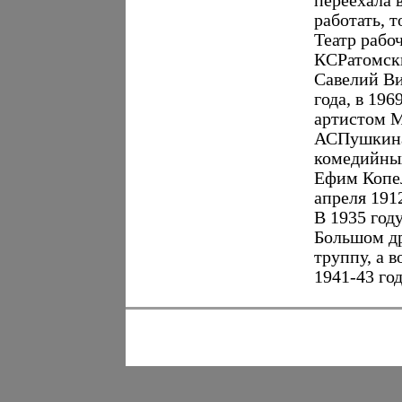
переехала 
работать, т
Театр рабо
КСРатомски
Савелий Ви
года, в 19
артистом М
АСПушкина
комедийных
Ефим Копел
апреля 191
В 1935 год
Большом др
труппу, а 
1941-43 год