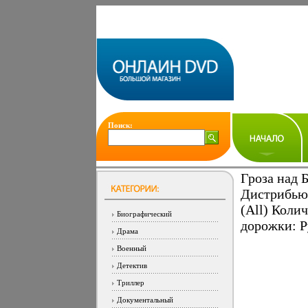
Поиск:
Гроза над 
Дистрибьют
(All) Коли
Биографический
дорожки: Р
Драма
Военный
Детектив
Триллер
Документальный