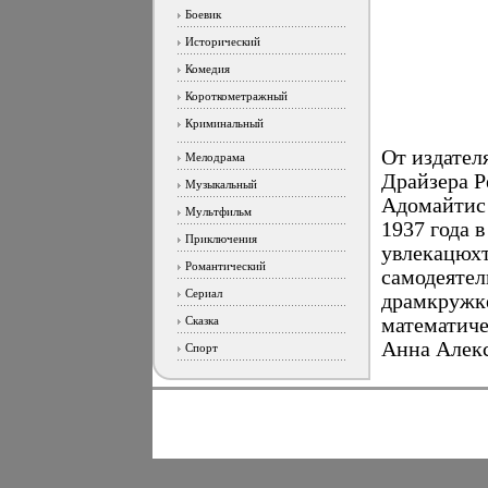
Боевик
Исторический
Комедия
Короткометражный
Криминальный
От издател
Мелодрама
Драйзера Р
Музыкальный
Адомайтис 
Мультфильм
1937 года 
Приключения
увлекацюхт
Романтический
самодеятел
Сериал
драмкружке
Сказка
математич
Анна Алек
Спорт