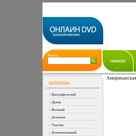
Поиск:
Американская 
Биографический
Драма
Военный
Детектив
Триллер
Документальный