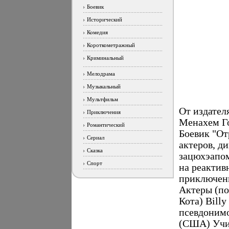
Боевик
Исторический
Комедия
Короткометражный
Криминальный
Мелодрама
Музыкальный
Мультфильм
От издател
Приключения
Менахем Го
Романтический
Боевик "От
Сериал
актеров, д
Сказка
зацюхэапом
Спорт
на реактив
приключени
Актеры (по
Кота) Bill
псевдонимо
(США) Учил