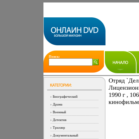
Поиск:
Отряд `Дел
Лицензион
1990 г , 1
Биографический
кинофильм 
Драма
Военный
Детектив
Триллер
Документальный