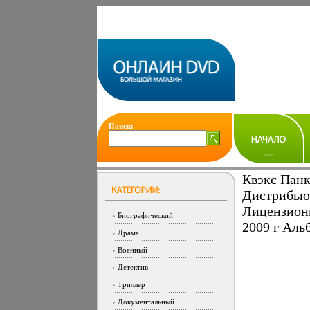
Поиск:
Квэкс Панк
Дистрибьют
Лицензион
Биографический
2009 г Аль
Драма
Военный
Детектив
Триллер
Документальный