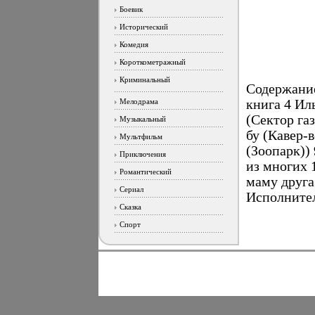
Боевик
Исторический
Комедия
Короткометражный
Криминальный
Содержание
Мелодрама
книга 4 Ил
(Сектор га
Музыкальный
бу (Кавер-
Мультфильм
(Зоопарк))
Приключения
из многих 
Романтический
маму друга
Сериал
Исполнител
Сказка
Спорт