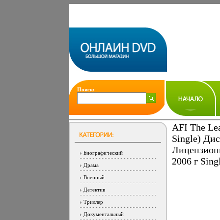
Поиск:
AFI The Le
Single) Ди
Лицензион
Биографический
2006 г Sing
Драма
Военный
Детектив
Триллер
Документальный