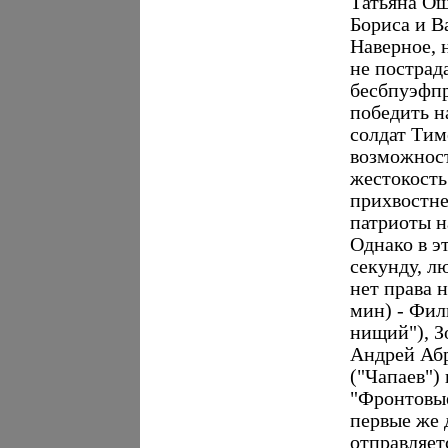
Татьяна Ош
Бориса и В
Наверное, 
не пострад
бесбпуэфпр
победить н
солдат Тим
возможност
жестокость
прихвостне
патриоты н
Однако в э
секунду, л
нет права 
мин) - Фил
нищий"), З
Андрей Абр
("Чапаев")
"Фронтовые
первые же 
отправляет