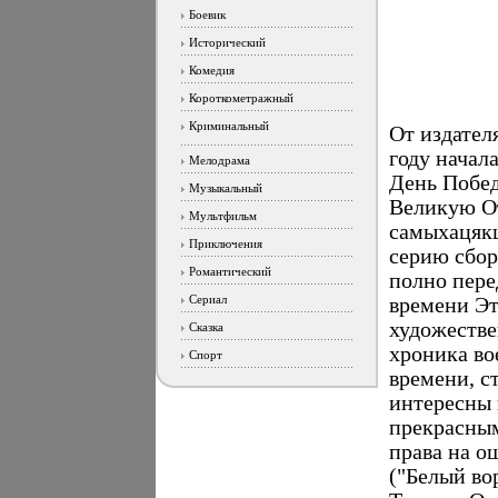
Боевик
Исторический
Комедия
Короткометражный
Криминальный
От издател
году начал
Мелодрама
День Побе
Музыкальный
Великую От
Мультфильм
самыхацякц
Приключения
серию сбор
Романтический
полно пере
Сериал
времени Эт
художестве
Сказка
хроника во
Спорт
времени, с
интересны 
прекрасны
права на о
("Белый во