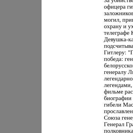
За убийств
офицера ги
заложников
могил, пр
охрану и у
телеграфе 
Девушка-ка
подсчитыва
Гитлеру: "
победа: ге
белорусско
генералу 
легендарно
легендами,
фильме рас
биографии 
гибели Мас
прославлен
Союза гене
Генерал Гр
полковника