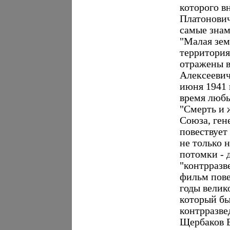
которого в
Платонович
самые знам
"Малая зем
территория
отражены в
Алексеевич
июня 1941 г
время любы
"Смерть и 
Союза, ге
повествует
не только 
потомки - 
"контрразв
фильм пове
годы велик
который бы
контрразве
Щербаков 