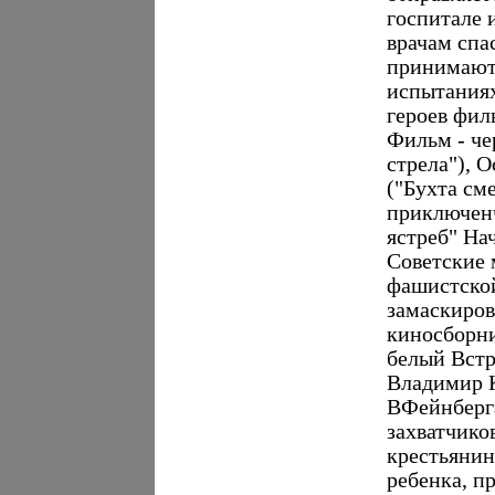
госпитале 
врачам спа
принимают 
испытаниях
героев фил
Фильм - че
стрела"), 
("Бухта см
приключен
ястреб" На
Советские 
фашистской
замаскиров
киносборни
белый Встр
Владимир К
ВФейнберг
захватчико
крестьянин
ребенка, п