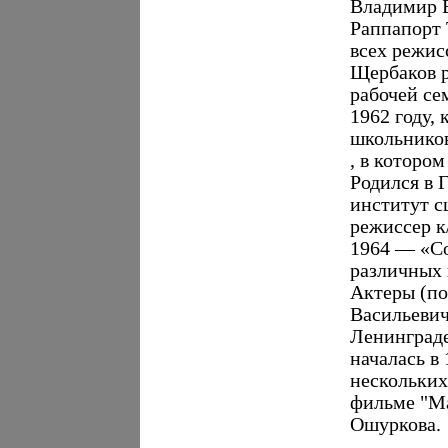
Владимир Б
Раппапорт 
всех режис
Щербаков р
рабочей се
1962 году, 
школьников
, в которо
Родился в 
институт с
режиссер к
1964 — «Со
различных 
Актеры (по
Васильевич
Ленинграде
началась в 
нескольких
фильме "Ма
Ошуркова.