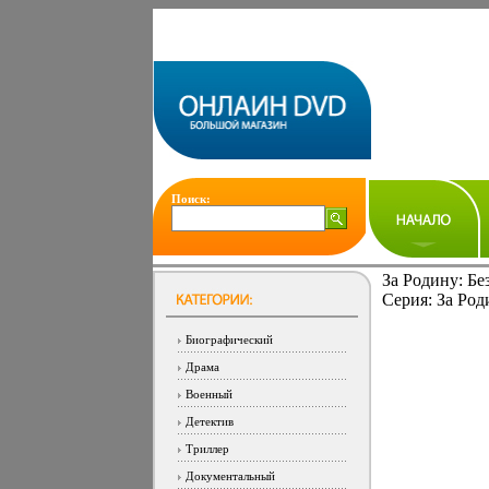
Поиск:
За Родину: Б
Серия: За Род
Биографический
Драма
Военный
Детектив
Триллер
Документальный