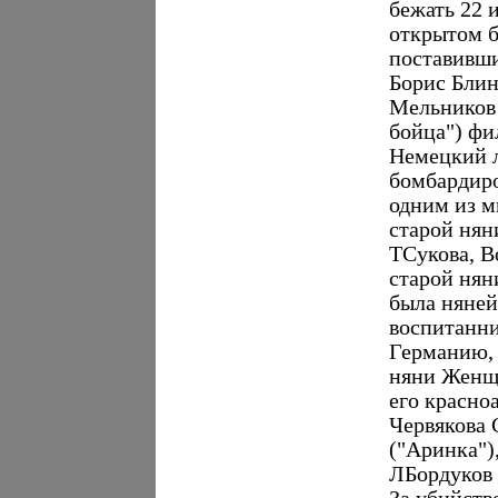
бежать 22 
открытом б
поставивши
Борис Блин
Мельников 
бойца") фи
Немецкий л
бомбардиро
одним из м
старой нян
ТСукова, В
старой нян
была няней
воспитанни
Германию, 
няни Женщи
его красно
Червякова 
("Аринка")
ЛБордуков 