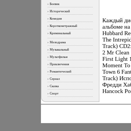
Боевик
Исторический
Комедия
Каждый дис
альбоме на
Короткометражный
Hubbard Red
Криминальный
The Intrepi
Мелодрама
Track) CD2:
Музыкальный
2 Mr Clean 
Мультфильм
First Light 
Приключения
Moment To 
Town 6 Fant
Романтический
Track) Исп
Сериал
Фредди Хаб
Сказка
Hancock Ро
Спорт