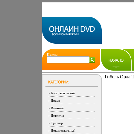
Поиск:
Гибель Орла Т
Биографический
Драма
Военный
Детектив
Триллер
Документальный