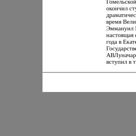
Гомельской
окончил с
драматическ
время Вели
Эммануил Г
настоящая 
года в Ека
Государств
АВЛуначарс
вступил в т