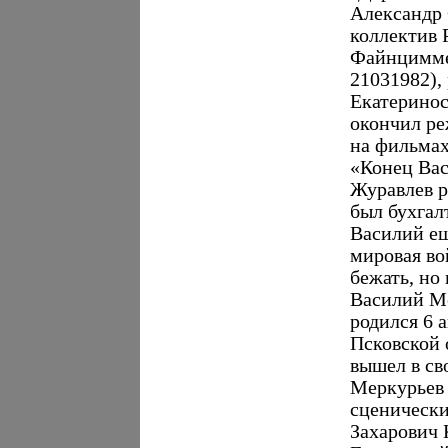
Александр
коллектив
Файнцимме
21031982),
Екатеринос
окончил р
на фильмах
«Конец Ва
Журавлев ро
был бухгал
Василий ещ
мировая во
бежать, но 
Василий М
родился 6 а
Псковской 
вышел в св
Меркурьев
сценически
Захарович 