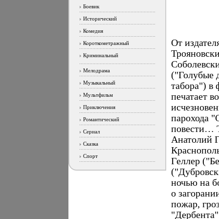
Боевик
Исторический
Комедия
От издател
Короткометражный
Трояновски
Криминальный
Соболевски
Мелодрама
("Голубые 
Музыкальный
табора") в
печатает в
Мультфильм
исчезновен
Приключения
парохода "
Романтический
повести… Т
Сериал
Анатолий Г
Сказка
Краснополь
Спорт
Геллер ("Б
("Дубровск
ночью на б
о загорани
пожар, гро
"Дербента