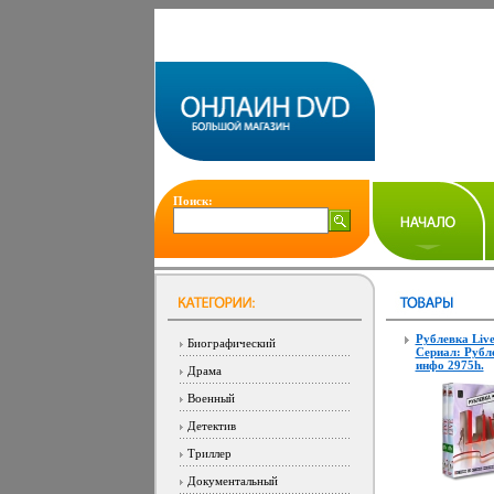
Поиск:
Рублевка Liv
Биографический
Сериал: Рубл
инфо 2975h.
Драма
Военный
Детектив
Триллер
Документальный