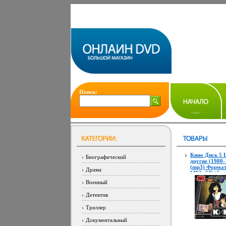
Поиск:
Кино Диск 5 
Биографический
другие (1980-
(mp3) Формат
Драма
MP3_CD (Jewe
Дистрибьютор
Военный
Рекордс Битре
Кбит/с Частот
Детектив
КГц Тип звука
Лицензионны
Триллер
Характеристи
аудионосител
Документальный
7839f.